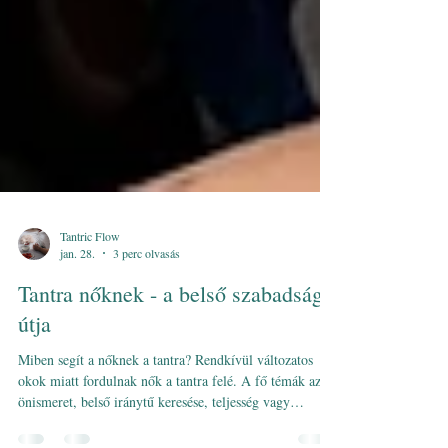
Tantric Flow
jan. 28.
3 perc olvasás
Tantra nőknek - a belső szabadság
útja
Miben segít a nőknek a tantra? Rendkívül változatos