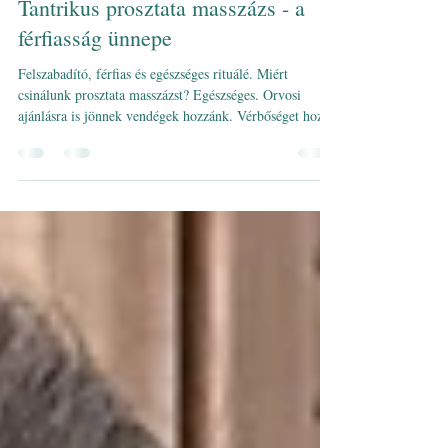
jan. 31.
3 perc olvasás
Tantrikus prosztata masszázs - a
férfiasság ünnepe
Felszabadító, férfias és egészséges rituálé. Miért
csinálunk prosztata masszázst? Egészséges. Orvosi
ajánlásra is jönnek vendégek hozzánk. Vérbőséget hoz a
területre és ha javul a vérkeringés, akkor az gyógyító
hatással van a szövetekre, és a terület regenerálására.
Kellemes. A végbél a második leggazdagabb
idegvégződésekkel rendelkező érzéki terület a férfi
testben. Innen lehet elérni a prosztatát. A tantrában ezt a
területet is finoman és lassan érintjük, a higiéniára üg