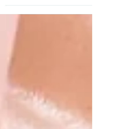
okok miatt fordulnak nők a tantra felé. A fő témák az
önismeret, belső iránytű keresése, teljesség vagy
spiritualitás megélése, menopauzás tünetek kezelése,
intimitás, életbeli változások vagy elakadások kezelése,
lazítás, feszültségek vagy letörtség oldása. Ilyen
kérdések/igények merülnek fel: Látszólag mindenem
megvan, miért nem vagyok jól? Ismétlődő
élethelyzetekben találom magam, miért? Nem találok
megfelelő párt.